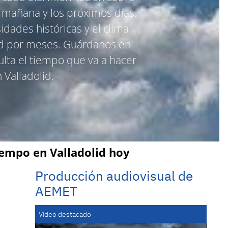
 mañana y los próximos días.
dades históricas y el clima
lid por meses. Guárdanos en
sulta el tiempo que va a hacer
 Valladolid.
iempo en Valladolid hoy