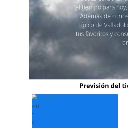
el tiempo para hoy,
Además de curiosi
típico de Vallado
tus favoritos y con
en
Previsión del t
+
31
°
C