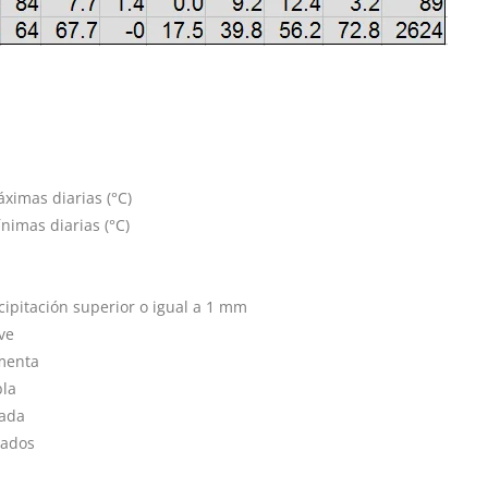
imas diarias (°C)
imas diarias (°C)
ipitación superior o igual a 1 mm
ve
menta
bla
lada
jados