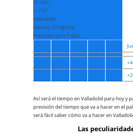
H:
+
35°
L:
+
17°
Valladolid
Viernes, 07 Agosto
Previsión para 7 días
Sáb
Dom
Lun
Mar
Mié
Ju
+
33°
+
33°
+
34°
+
36°
+
38°
+
4
+
21°
+
17°
+
15°
+
18°
+
19°
+
2
Así será el tiempo en Valladolid para hoy y p
previsión del tiempo que va a hacer en el pa
será fácil saber cómo va a hacer en Vallado
Las peculiaridade