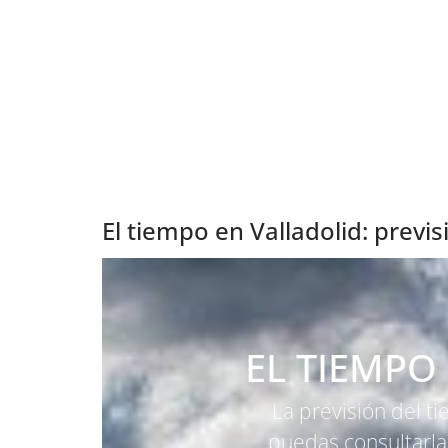
El tiempo en Valladolid: prev
EL TIEMPO
La previsión del t
puedas consultarla