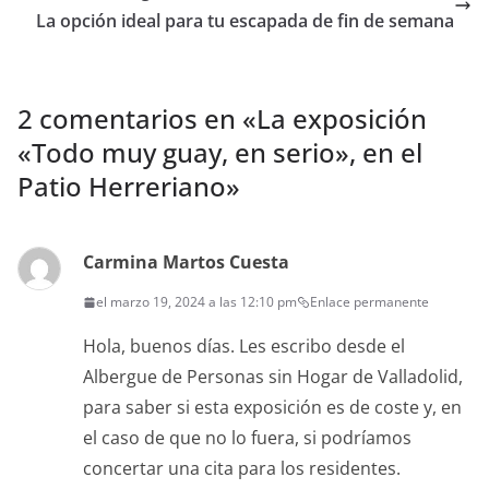
p
o
tir
La opción ideal para tu escapada de fin de semana
p
o
k
2 comentarios en «
La exposición
«Todo muy guay, en serio», en el
Patio Herreriano
»
Carmina Martos Cuesta
el marzo 19, 2024 a las 12:10 pm
Enlace permanente
Hola, buenos días. Les escribo desde el
Albergue de Personas sin Hogar de Valladolid,
para saber si esta exposición es de coste y, en
el caso de que no lo fuera, si podríamos
concertar una cita para los residentes.