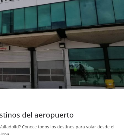
estinos del aeropuerto
alladolid? Conoce todos los destinos para volar desde el
celona…