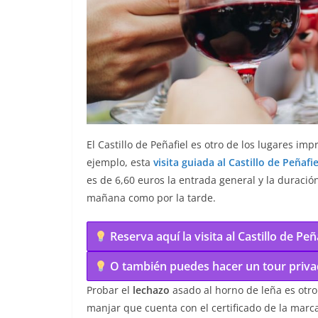
El Castillo de Peñafiel es otro de los lugares im
ejemplo, esta
visita guiada al Castillo de Peñafi
es de 6,60 euros la entrada general y la duració
mañana como por la tarde.
Reserva aquí la visita al Castillo de Pe
O también puedes hacer un tour privad
Probar el
lechazo
asado al horno de leña es otro
manjar que cuenta con el certificado de la marca