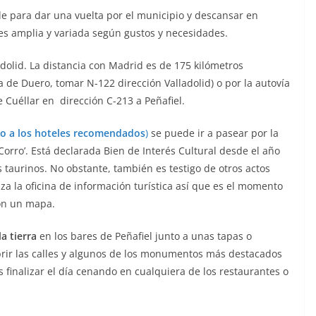
arde para dar una vuelta por el municipio y descansar en
 es amplia y variada según gustos y necesidades.
adolid. La distancia con Madrid es de 175 kilómetros
 de Duero, tomar N-122 dirección Valladolid) o por la autovía
de Cuéllar en dirección C-213 a Peñafiel.
jo a los hoteles recomendados
)
se puede ir a pasear por la
Corro’. Está declarada Bien de Interés Cultural desde el año
 taurinos. No obstante, también es testigo de otros actos
iza la oficina de información turística así que es el momento
con un mapa.
la tierra
en los bares de Peñafiel junto a unas tapas o
rir las calles y algunos de los monumentos más destacados
 finalizar el día cenando en cualquiera de los restaurantes o