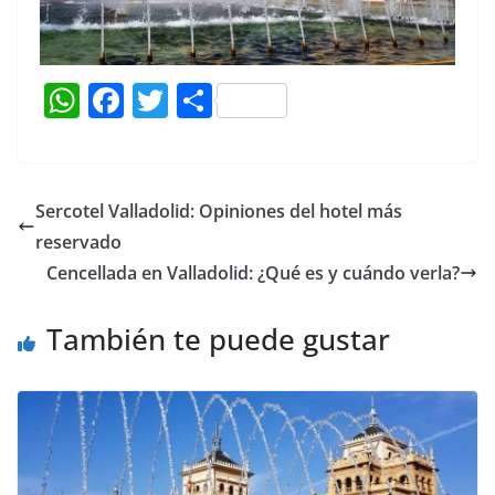
W
F
T
C
h
a
w
o
at
c
itt
m
s
e
er
p
Sercotel Valladolid: Opiniones del hotel más
A
b
ar
reservado
p
o
tir
Cencellada en Valladolid: ¿Qué es y cuándo verla?
p
o
También te puede gustar
k