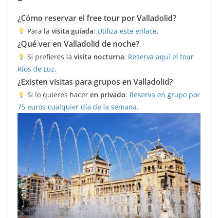
¿Cómo reservar el free tour por Valladolid?
Para la
visita guiada
:
Utiliza este enlace
.
¿Qué ver en Valladolid de noche?
Si prefieres la
visita nocturna
:
Reserva aquí el tour
Ríos de Luz
.
¿Existen visitas para grupos en Valladolid?
Si lo quieres hacer
en privado
:
Reserva en grupo por
75 euros cualquier día de la semana
.