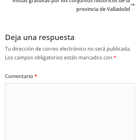
p
o
tir
Visitas gratuitas por los conjuntos históricos de la
p
o
provincia de Valladolid
k
Deja una respuesta
Tu dirección de correo electrónico no será publicada.
Los campos obligatorios están marcados con
*
Comentario
*