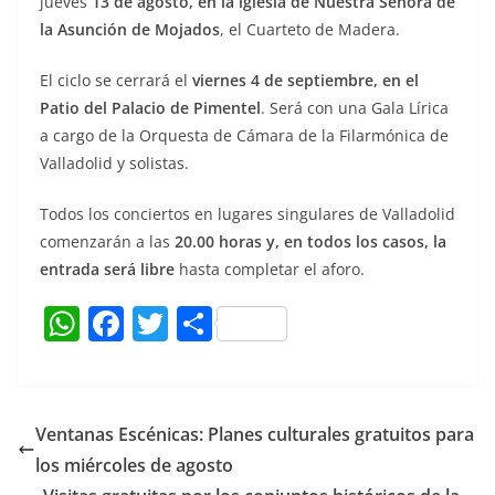
jueves
13 de agosto, en la iglesia de Nuestra Señora de
la Asunción de Mojados
, el Cuarteto de Madera.
El ciclo se cerrará el
viernes 4 de septiembre, en el
Patio del Palacio de Pimentel
. Será con una Gala Lírica
a cargo de la Orquesta de Cámara de la Filarmónica de
Valladolid y solistas.
Todos los conciertos en lugares singulares de Valladolid
comenzarán a las
20.00 horas y, en todos los casos, la
entrada será libre
hasta completar el aforo.
W
F
T
C
h
a
w
o
at
c
itt
m
s
e
er
p
Ventanas Escénicas: Planes culturales gratuitos para
A
b
ar
los miércoles de agosto