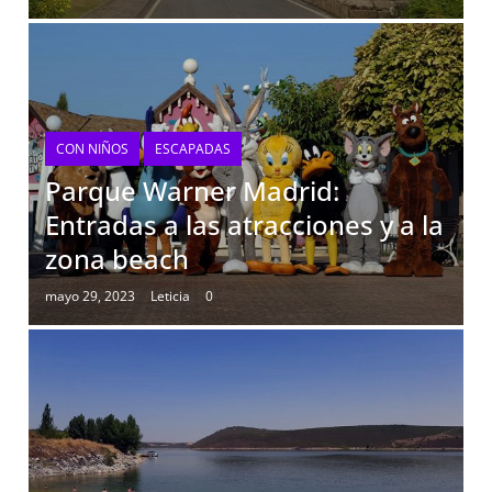
CON NIÑOS
ESCAPADAS
Parque Warner Madrid:
Entradas a las atracciones y a la
zona beach
mayo 29, 2023
Leticia
0