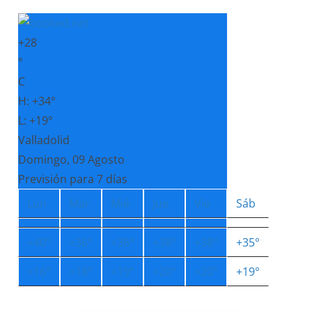
+
28
°
C
H:
+
34°
L:
+
19°
Valladolid
Domingo, 09 Agosto
Previsión para 7 días
Lun
Mar
Mié
Jue
Vie
Sáb
+
40°
+
36°
+
38°
+
38°
+
38°
+
35°
+
16°
+
18°
+
19°
+
20°
+
20°
+
19°