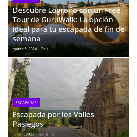
Descubre Logroño con un Free
Tour de GuruWalk: La opción
ideal para tu escapada de fin de
semana
marzo 5, 2024
Raúl
1
ESCAPADAS
Escapada por los Valles
Pasiegos
junio 1, 2023
Isidro
0