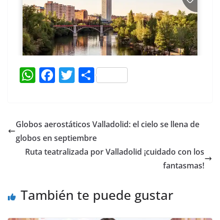
W
F
T
C
h
a
w
o
at
c
itt
m
s
e
er
p
Globos aerostáticos Valladolid: el cielo se llena de
A
b
ar
globos en septiembre
p
o
tir
Ruta teatralizada por Valladolid ¡cuidado con los
p
o
fantasmas!
k
También te puede gustar