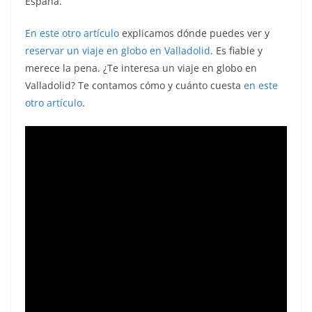
España.
En este otro artículo
explicamos dónde puedes ver y
reservar un viaje en globo en Valladolid
. Es fiable y
merece la pena. ¿Te interesa un viaje en globo en
Valladolid? Te contamos cómo y cuánto cuesta
en este
otro artículo
.