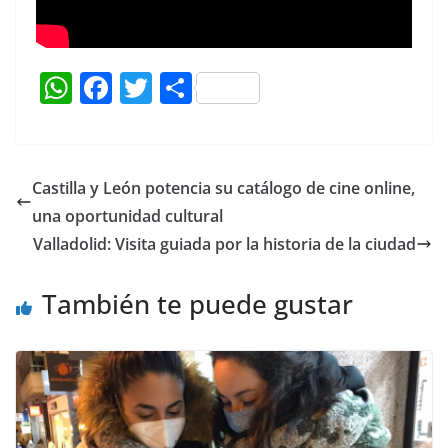
W
F
T
C
h
a
w
o
at
c
itt
m
s
e
er
p
Castilla y León potencia su catálogo de cine online,
A
b
ar
una oportunidad cultural
p
o
tir
Valladolid: Visita guiada por la historia de la ciudad
p
o
También te puede gustar
k