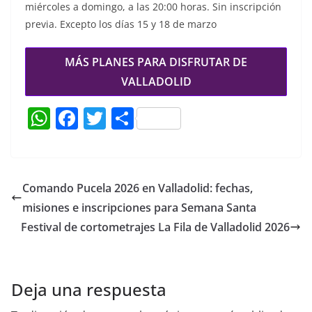
miércoles a domingo, a las 20:00 horas. Sin inscripción
previa. Excepto los días 15 y 18 de marzo
MÁS PLANES PARA DISFRUTAR DE
VALLADOLID
W
F
T
C
h
a
w
o
at
c
itt
m
s
e
er
p
Comando Pucela 2026 en Valladolid: fechas,
A
b
ar
misiones e inscripciones para Semana Santa
p
o
tir
Festival de cortometrajes La Fila de Valladolid 2026
p
o
k
Deja una respuesta