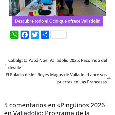
Descubre todo el Ocio que ofrece Valladolid
W
F
T
C
h
a
w
o
at
c
itt
m
s
e
er
p
Cabalgata Papá Noel Valladolid 2025: Recorrido del
A
b
ar
desfile
p
o
tir
El Palacio de los Reyes Magos de Valladolid abre sus
p
o
puertas en Las Francesas
k
5 comentarios en «
Pingüinos 2026
en Valladolid: Programa de la