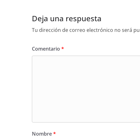
p
o
tir
p
o
Deja una respuesta
k
Tu dirección de correo electrónico no será pu
Comentario
*
Nombre
*