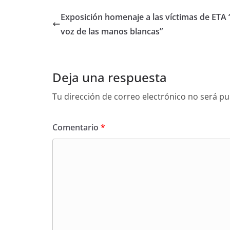
s
e
er
p
Exposición homenaje a las víctimas de ETA 
A
b
ar
voz de las manos blancas”
p
o
tir
p
o
Deja una respuesta
k
Tu dirección de correo electrónico no será pu
Comentario
*