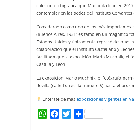
colección fotográfica que Muchnik donó en 2017 
contemplar en las sedes del Instituto Cervantes d
Considerado como uno de los más importantes ed
(Buenos Aires, 1931) es también un magnífico fo
Estados Unidos y únicamente regresó después a s
colaboración que el Instituto Castellano y Leonés
facilitado que la exposición ‘Mario Muchnik, el fo
Castilla y León.
La exposición ‘Mario Muchnik, el fotógrafo’ perm
Revilla (calle Torrecilla número 5) hasta el próxi
Entérate de más
exposiciones vigentes en Va
W
F
T
C
h
a
w
o
at
c
itt
m