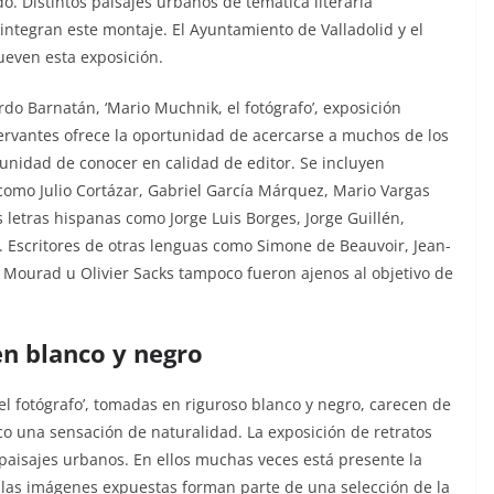
do. Distintos paisajes urbanos de temática literaria
integran este montaje. El Ayuntamiento de Valladolid y el
ueven esta exposición.
do Barnatán, ‘Mario Muchnik, el fotógrafo’, exposición
Cervantes ofrece la oportunidad de acercarse a muchos de los
tunidad de conocer en calidad de editor. Se incluyen
 como Julio Cortázar, Gabriel García Márquez, Mario Vargas
s letras hispanas como Jorge Luis Borges, Jorge Guillén,
o. Escritores de otras lenguas como Simone de Beauvoir, Jean-
é Mourad u Olivier Sacks tampoco fueron ajenos al objetivo de
en blanco y negro
el fotógrafo’, tomadas en riguroso blanco y negro, carecen de
co una sensación de naturalidad. La exposición de retratos
paisajes urbanos. En ellos muchas veces está presente la
a, las imágenes expuestas forman parte de una selección de la