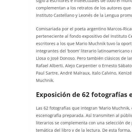
siglo a escritores e intelectuales de todo el mun
complementan a los retratos de los autores que 
Instituto Castellano y Leonés de la Lengua prom
Comisariada por el poeta argentino Marcos-Ricar
perteneciente al fondo expositivo del Instituto 
escritores a los que Mario Muchnik tuvo la opor
integrantes del ‘boom’ literario latinoamericano
Llosa o José Donoso. Pero también clásicos de la
Rafael Alberti, Alejo Carpentier o Ernesto Sábat
Paul Sartre, André Malraux, Italo Calvino, Keniz
Muchnik.
Exposición de 62 fotografías 
Las 62 fotografías que integran ‘Mario Muchnik, 
escenografía preparada. Así transmiten al públi
literarios se complementa con una selección de 
temática del libro y de la lectura. De esta form