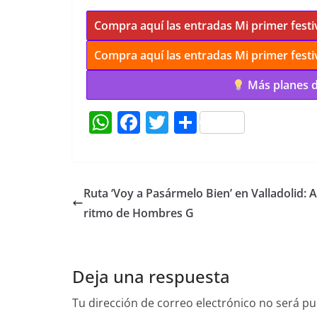
Compra aquí las entradas Mi primer festiv
Compra aquí las entradas Mi primer festiv
Más planes de
W
F
T
C
h
a
w
o
at
c
itt
m
s
e
er
p
Ruta ‘Voy a Pasármelo Bien’ en Valladolid: A
A
b
ar
ritmo de Hombres G
p
o
tir
p
o
Deja una respuesta
k
Tu dirección de correo electrónico no será pu