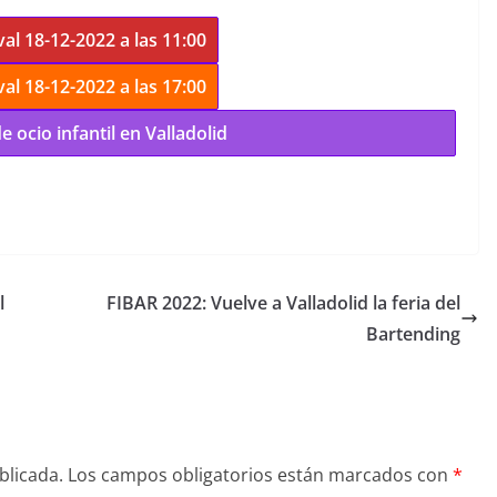
al 18-12-2022 a las 11:00
al 18-12-2022 a las 17:00
 ocio infantil en Valladolid
l
FIBAR 2022: Vuelve a Valladolid la feria del
Bartending
blicada.
Los campos obligatorios están marcados con
*