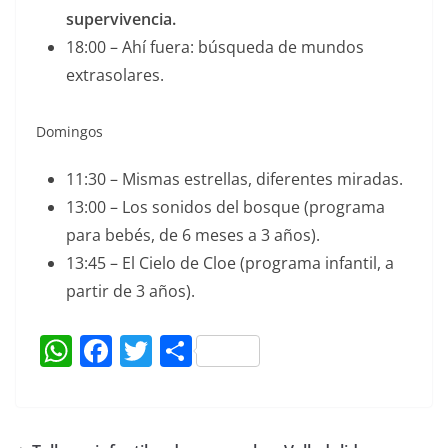
supervivencia.
18:00 – Ahí fuera: búsqueda de mundos
extrasolares.
Domingos
11:30 – Mismas estrellas, diferentes miradas.
13:00 – Los sonidos del bosque (programa
para bebés, de 6 meses a 3 años).
13:45 – El Cielo de Cloe (programa infantil, a
partir de 3 años).
W
F
T
C
h
a
w
o
at
c
itt
m
s
e
er
p