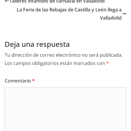
Talleres infantiles de carnaval en Valladolid
A
b
ar
La Feria de las Rebajas de Castilla y León llega a
p
o
tir
Valladolid
p
o
k
Deja una respuesta
Tu dirección de correo electrónico no será publicada.
Los campos obligatorios están marcados con
*
Comentario
*