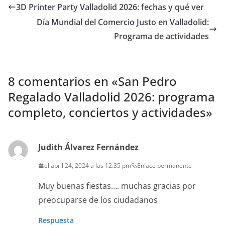
s
e
er
p
3D Printer Party Valladolid 2026: fechas y qué ver
A
b
ar
Día Mundial del Comercio Justo en Valladolid:
p
o
tir
Programa de actividades
p
o
k
8 comentarios en «
San Pedro
Regalado Valladolid 2026: programa
completo, conciertos y actividades
»
Judith Álvarez Fernández
el abril 24, 2024 a las 12:35 pm
Enlace permanente
Muy buenas fiestas…. muchas gracias por
preocuparse de los ciudadanos
Respuesta