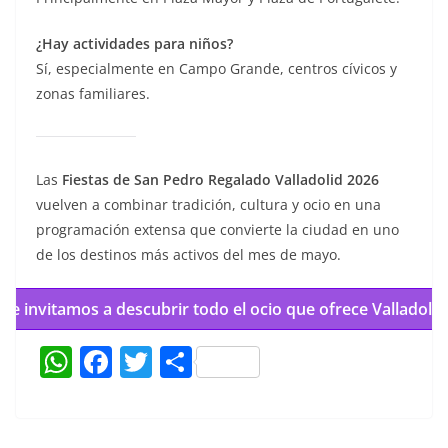
¿Hay actividades para niños?
Sí, especialmente en Campo Grande, centros cívicos y
zonas familiares.
Las
Fiestas de San Pedro Regalado Valladolid 2026
vuelven a combinar tradición, cultura y ocio en una
programación extensa que convierte la ciudad en uno
de los destinos más activos del mes de mayo.
Te invitamos a descubrir todo el ocio que ofrece Valladolid
W
F
T
C
h
a
w
o
at
c
itt
m