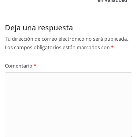
p
o
tir
en Valladolid
p
o
k
Deja una respuesta
Tu dirección de correo electrónico no será publicada.
Los campos obligatorios están marcados con
*
Comentario
*