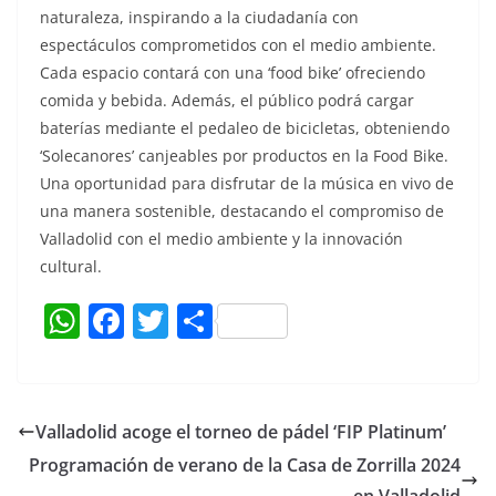
naturaleza, inspirando a la ciudadanía con
espectáculos comprometidos con el medio ambiente.
Cada espacio contará con una ‘food bike’ ofreciendo
comida y bebida. Además, el público podrá cargar
baterías mediante el pedaleo de bicicletas, obteniendo
‘Solecanores’ canjeables por productos en la Food Bike.
Una oportunidad para disfrutar de la música en vivo de
una manera sostenible, destacando el compromiso de
Valladolid con el medio ambiente y la innovación
cultural.
W
F
T
C
h
a
w
o
at
c
itt
m
s
e
er
p
Valladolid acoge el torneo de pádel ‘FIP Platinum’
A
b
ar
Programación de verano de la Casa de Zorrilla 2024