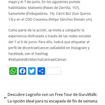
mayo y el 7 de junio. En los siguientes puntos
habilitados: Matovelo (Paseo de Zorrilla, 157),
Samarbike (Embajadores, 19), Carril Bici (San Quirce,
13) y en el CDO Covaresa (Felipe Sánchez Román s/n).
Como parte de la acción, se invita a compartir la
experiencia disfrutada a través de las redes sociales
del 7 al 9 de junio. Para ello, habrá que etiquetar al
perfil de @contraelcancer.valladolid en Instagram y
Facebook, con el hashtag
#ValladolidEnMarchaContraelCáncer.
W
F
T
C
h
a
w
o
at
c
itt
m
s
e
er
p
Descubre Logroño con un Free Tour de GuruWalk:
A
b
ar
La opción ideal para tu escapada de fin de semana