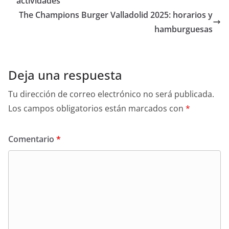
A
b
ar
actividades
p
o
tir
The Champions Burger Valladolid 2025: horarios y
p
o
hamburguesas
k
Deja una respuesta
Tu dirección de correo electrónico no será publicada.
Los campos obligatorios están marcados con
*
Comentario
*