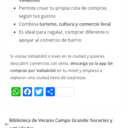
Valladolid
Permite crear tu propia ruta de compras
según tus gustos
Combina
turismo, cultura y comercio local
Es ideal para regalar, comprar diferente o
apoyar al comercio de barrio
Si visitas Valladolid o vives en la ciudad y quieres
descubrir comercios con alma,
descarga ya la app De
compras por Valladolid
en tu móvil y empieza a
explorar una ciudad llena de sorpresas.
W
F
T
C
h
a
w
o
at
c
itt
m
s
e
er
p
Biblioteca de Verano Campo Grande: horarios y