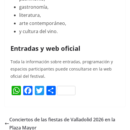
gastronomía,
literatura,
arte contemporáneo,
y cultura del vino.
Entradas y web oficial
Toda la información sobre entradas, programación y
espacios participantes puede consultarse en la web
oficial del festival
.
W
F
T
C
h
a
w
o
at
c
itt
m
s
e
er
p
Conciertos de las fiestas de Valladolid 2026 en la
A
b
ar
Plaza Mayor