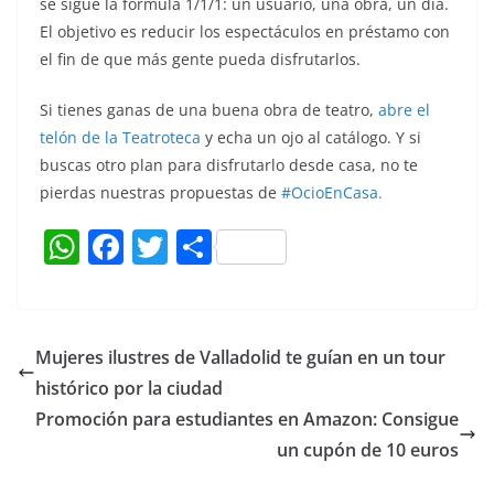
se sigue la fórmula 1/1/1: un usuario, una obra, un día.
El objetivo es reducir los espectáculos en préstamo con
el fin de que más gente pueda disfrutarlos.
Si tienes ganas de una buena obra de teatro,
abre el
telón de la Teatroteca
y echa un ojo al catálogo. Y si
buscas otro plan para disfrutarlo desde casa, no te
pierdas nuestras propuestas de
#OcioEnCasa.
W
F
T
C
h
a
w
o
at
c
itt
m
s
e
er
p
Mujeres ilustres de Valladolid te guían en un tour
A
b
ar
histórico por la ciudad
p
o
tir
Promoción para estudiantes en Amazon: Consigue
p
o
un cupón de 10 euros
k