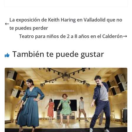
at
c
itt
m
s
e
er
p
La exposición de Keith Haring en Valladolid que no
A
b
ar
te puedes perder
p
o
tir
Teatro para niños de 2 a 8 años en el Calderón
p
o
También te puede gustar
k