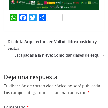
W
F
T
C
h
a
w
o
at
c
itt
m
s
e
er
p
Día de la Arquitectura en Valladolid: exposición y
A
b
ar
visitas
p
o
tir
Escapadas a la nieve: Cómo dar clases de esquí
p
o
k
Deja una respuesta
Tu dirección de correo electrónico no será publicada.
Los campos obligatorios están marcados con
*
Comentario
*