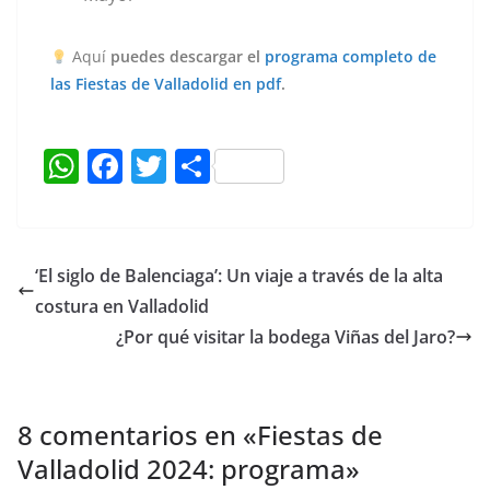
Aquí
puedes descargar el
programa completo de
las Fiestas de Valladolid en pdf
.
W
F
T
C
h
a
w
o
at
c
itt
m
s
e
er
p
‘El siglo de Balenciaga’: Un viaje a través de la alta
A
b
ar
costura en Valladolid
p
o
tir
¿Por qué visitar la bodega Viñas del Jaro?
p
o
k
8 comentarios en «
Fiestas de
Valladolid 2024: programa
»