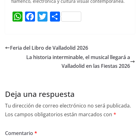
flamenco, electrónica y cultura visual contemporánea.
W
F
T
C
h
a
w
o
at
c
itt
m
s
e
er
p
Feria del Libro de Valladolid 2026
A
b
ar
La historia interminable, el musical llegará a
p
o
tir
Valladolid en las Fiestas 2026
p
o
k
Deja una respuesta
Tu dirección de correo electrónico no será publicada.
Los campos obligatorios están marcados con
*
Comentario
*