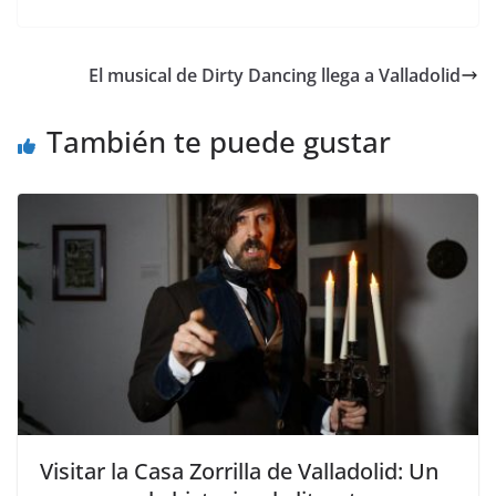
at
c
itt
m
s
e
er
p
El musical de Dirty Dancing llega a Valladolid
A
b
ar
p
o
tir
También te puede gustar
p
o
k
Visitar la Casa Zorrilla de Valladolid: Un