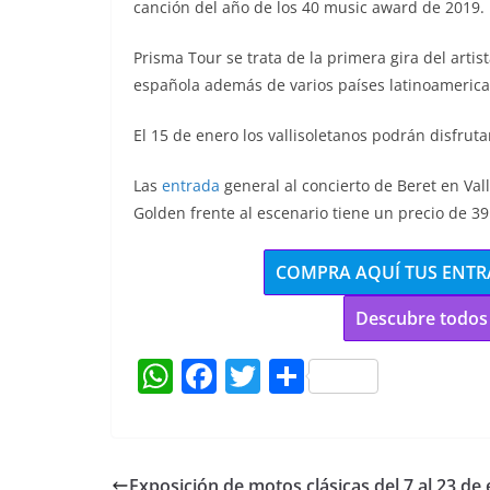
canción del año de los 40 music award de 2019.
Prisma Tour se trata de la primera gira del artist
española además de varios países latinoamerica
El 15 de enero los vallisoletanos podrán disfrut
Las
entrada
general al concierto de Beret en Val
Golden frente al escenario tiene un precio de 39
COMPRA AQUÍ TUS ENTR
Descubre todos 
W
F
T
C
h
a
w
o
at
c
itt
m
s
e
er
p
Exposición de motos clásicas del 7 al 23 de