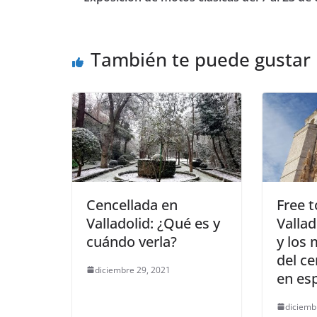
A
b
ar
p
o
tir
También te puede gustar
p
o
k
Cencellada en
Free t
Valladolid: ¿Qué es y
Vallad
cuándo verla?
y los
del ce
diciembre 29, 2021
en es
diciemb