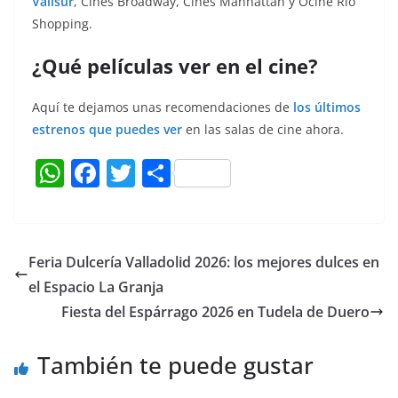
Vallsur
, Cines Broadway, Cines Manhattan y Ocine Rio
Shopping.
¿Qué películas ver en el cine?
Aquí te dejamos unas recomendaciones de
los últimos
estrenos que puedes ver
en las salas de cine ahora.
W
F
T
C
h
a
w
o
at
c
itt
m
s
e
er
p
Feria Dulcería Valladolid 2026: los mejores dulces en
A
b
ar
el Espacio La Granja
p
o
tir
Fiesta del Espárrago 2026 en Tudela de Duero
p
o
También te puede gustar
k