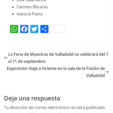
Carmen Bécares
Ivana la Piana
W
F
T
C
h
a
w
o
at
c
itt
m
s
e
er
p
La Feria de Muestras de Valladolid se celebrará del 7
A
b
ar
al 11 de septiembre
p
o
tir
Exposición Viaje a Oriente en la sala de la Pasión de
p
o
Valladolid
k
Deja una respuesta
Tu dirección de correo electrónico no será publicada.