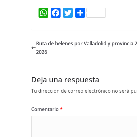
W
F
T
C
h
a
w
o
at
c
itt
m
s
e
er
p
Ruta de belenes por Valladolid y provincia 
A
b
ar
2026
p
o
tir
p
o
Deja una respuesta
k
Tu dirección de correo electrónico no será pu
Comentario
*