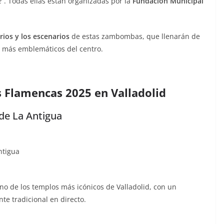
e”
. Todas ellas están organizadas por la
Fundación Municipal
arios y los escenarios
de estas zambombas, que llenarán de
s más emblemáticos del centro.
Flamencas 2025 en Valladolid
de La Antigua
ntigua
o de los templos más icónicos de Valladolid, con un
te tradicional en directo.