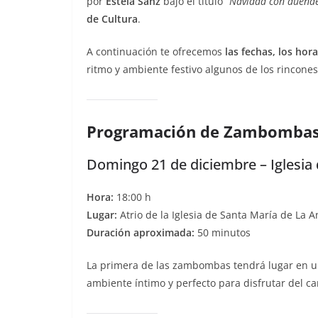
por
Estela Sanz
bajo el título
“Navidad con duend
de Cultura
.
A continuación te ofrecemos
las fechas, los hor
ritmo y ambiente festivo algunos de los rincone
Programación de Zambombas 
Domingo 21 de diciembre – Iglesia 
Hora:
18:00 h
Lugar:
Atrio de la Iglesia de Santa María de La A
Duración aproximada:
50 minutos
La primera de las zambombas tendrá lugar en un
ambiente íntimo y perfecto para disfrutar del can