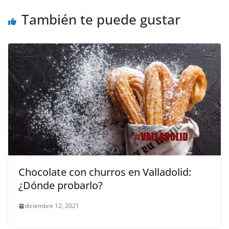
p
o
También te puede gustar
k
Chocolate con churros en Valladolid:
¿Dónde probarlo?
diciembre 12, 2021