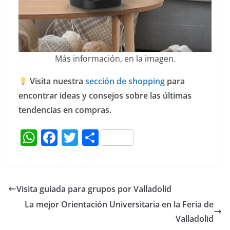
Más información, en la imagen.
Visita nuestra
sección de shopping
para
encontrar ideas y consejos sobre las últimas
tendencias en compras.
W
F
T
C
h
a
w
o
at
c
itt
m
s
e
er
p
Visita guiada para grupos por Valladolid
A
b
ar
La mejor Orientación Universitaria en la Feria de
p
o
tir
Valladolid