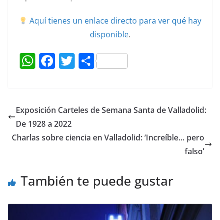
Aquí tienes un enlace directo para ver qué hay
disponible
.
W
F
T
C
h
a
w
o
at
c
itt
m
s
e
er
p
Exposición Carteles de Semana Santa de Valladolid:
A
b
ar
De 1928 a 2022
p
o
tir
Charlas sobre ciencia en Valladolid: ‘Increíble… pero
p
o
falso’
k
También te puede gustar