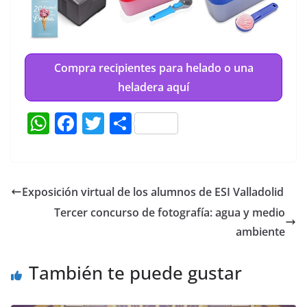
Compra recipientes para helado o una
heladera aquí
W
F
T
C
h
a
w
o
at
c
itt
m
s
e
er
p
Exposición virtual de los alumnos de ESI Valladolid
A
b
ar
Tercer concurso de fotografía: agua y medio
p
o
tir
ambiente
p
o
También te puede gustar
k