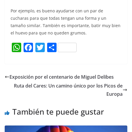
Por ejemplo, es bueno ayudarse con un par de
cucharas para que todas tengan una forma y un
tamaño similar. También es importante, batir muy bien
el huevo para que no queden grumos.
W
F
T
C
h
a
w
o
at
c
itt
m
s
e
er
p
Exposición por el centenario de Miguel Delibes
A
b
ar
Ruta del Cares: Un camino único por los Picos de
p
o
tir
Europa
p
o
También te puede gustar
k