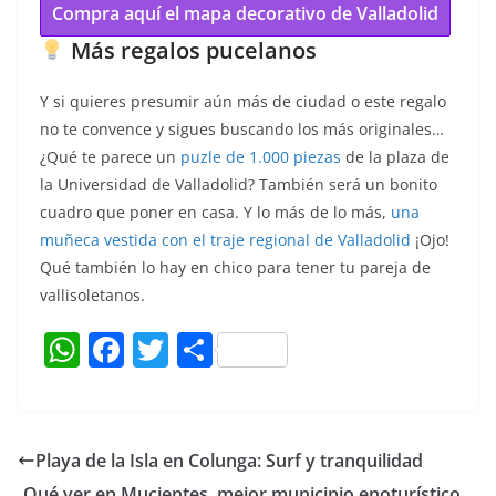
Compra aquí el mapa decorativo de Valladolid
Más regalos pucelanos
Y si quieres presumir aún más de ciudad o este regalo
no te convence y sigues buscando los más originales…
¿Qué te parece un
puzle de 1.000 piezas
de la plaza de
la Universidad de Valladolid? También será un bonito
cuadro que poner en casa. Y lo más de lo más,
una
muñeca vestida con el traje regional de Valladolid
¡Ojo!
Qué también lo hay en chico para tener tu pareja de
vallisoletanos.
W
F
T
C
h
a
w
o
at
c
itt
m
s
e
er
p
Playa de la Isla en Colunga: Surf y tranquilidad
A
b
ar
Qué ver en Mucientes, mejor municipio enoturístico