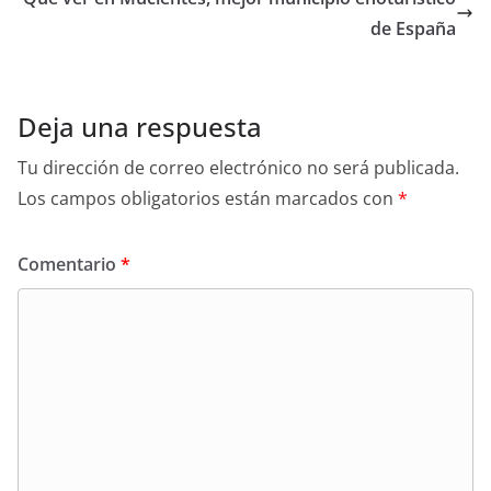
p
o
tir
de España
p
o
k
Deja una respuesta
Tu dirección de correo electrónico no será publicada.
Los campos obligatorios están marcados con
*
Comentario
*