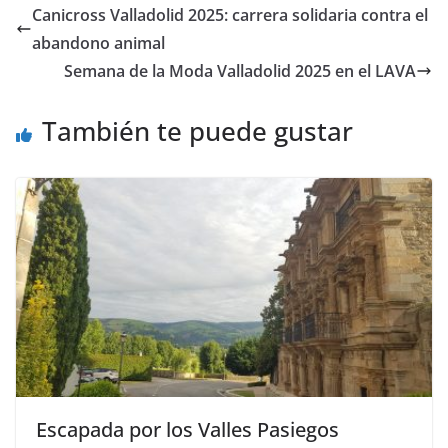
s
e
er
p
Canicross Valladolid 2025: carrera solidaria contra el
A
b
ar
abandono animal
p
o
tir
Semana de la Moda Valladolid 2025 en el LAVA
p
o
También te puede gustar
k
Escapada por los Valles Pasiegos