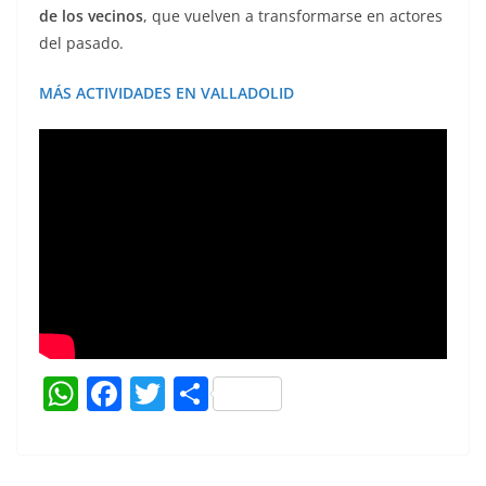
de los vecinos
, que vuelven a transformarse en actores
del pasado.
MÁS ACTIVIDADES EN VALLADOLID
W
F
T
C
h
a
w
o
at
c
itt
m