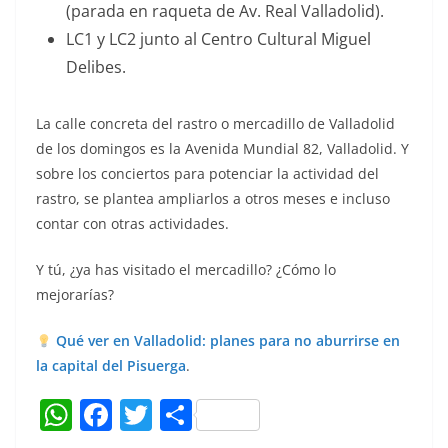
(parada en raqueta de Av. Real Valladolid).
LC1 y LC2 junto al Centro Cultural Miguel
Delibes.
La calle concreta del rastro o mercadillo de Valladolid
de los domingos es la Avenida Mundial 82, Valladolid. Y
sobre los conciertos para potenciar la actividad del
rastro, se plantea ampliarlos a otros meses e incluso
contar con otras actividades.
Y tú, ¿ya has visitado el mercadillo? ¿Cómo lo
mejorarías?
Qué ver en Valladolid: planes para no aburrirse en
la capital del Pisuerga
.
W
F
T
C
h
a
w
o