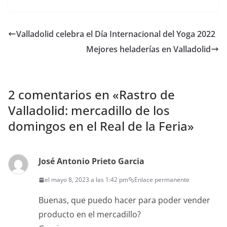
at
c
itt
m
s
e
er
p
Valladolid celebra el Día Internacional del Yoga 2022
A
b
ar
Mejores heladerías en Valladolid
p
o
tir
p
o
k
2 comentarios en «
Rastro de
Valladolid: mercadillo de los
domingos en el Real de la Feria
»
José Antonio Prieto Garcia
el mayo 8, 2023 a las 1:42 pm
Enlace permanente
Buenas, que puedo hacer para poder vender
producto en el mercadillo?