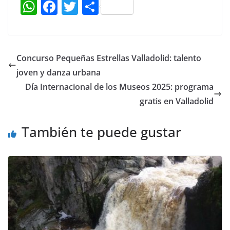
W
F
T
C
h
a
w
o
at
c
itt
m
s
e
er
p
Concurso Pequeñas Estrellas Valladolid: talento
A
b
ar
joven y danza urbana
p
o
tir
Día Internacional de los Museos 2025: programa
p
o
gratis en Valladolid
k
También te puede gustar