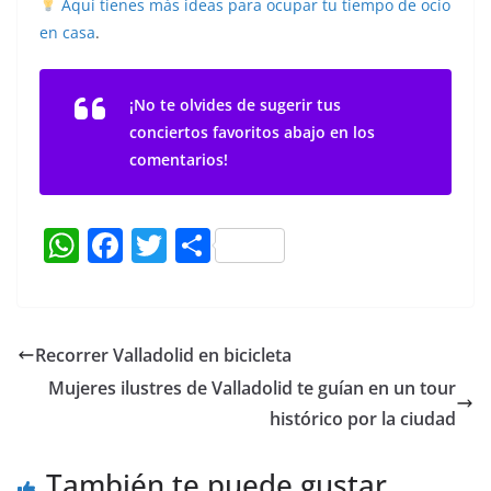
Aquí tienes más ideas para ocupar tu tiempo de ocio
en casa
.
¡No te olvides de sugerir tus
conciertos favoritos abajo en los
comentarios!
W
F
T
C
h
a
w
o
at
c
itt
m
s
e
er
p
Recorrer Valladolid en bicicleta
A
b
ar
Mujeres ilustres de Valladolid te guían en un tour
p
o
tir
histórico por la ciudad
p
o
También te puede gustar
k