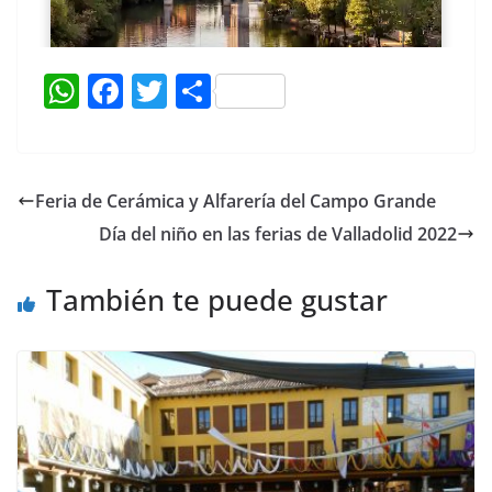
W
F
T
C
h
a
w
o
at
c
itt
m
s
e
er
p
Feria de Cerámica y Alfarería del Campo Grande
A
b
ar
Día del niño en las ferias de Valladolid 2022
p
o
tir
p
o
También te puede gustar
k