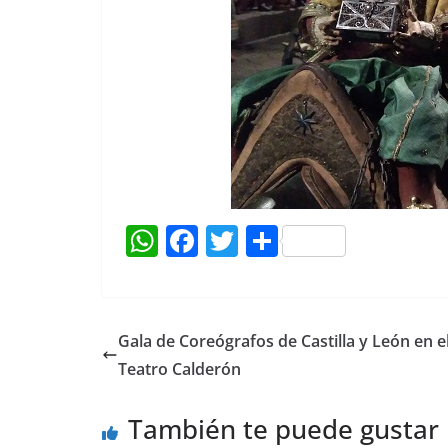
W
F
T
C
h
a
w
o
at
c
itt
m
s
e
er
p
Gala de Coreógrafos de Castilla y León en e
A
b
ar
Teatro Calderón
p
o
tir
También te puede gustar
p
o