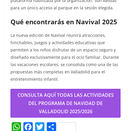
plataforma habilitada por la organización. Son válidas
para un único acceso al parque en la sesión elegida.
Qué encontrarás en Navival 2025
La nueva edición de Navival reunirá atracciones,
hinchables, juegos y actividades educativas que
permiten a los niños disfrutar de un espacio seguro y
diseñado exclusivamente para el ocio familiar. Durante
las vacaciones escolares, se consolida como una de las
propuestas más completas en Valladolid para el
entretenimiento infantil.
CONSULTA AQUÍ TODAS LAS ACTIVIDADES
DEL PROGRAMA DE NAVIDAD DE
VALLADOLID 202
5
/2026
W
F
T
C