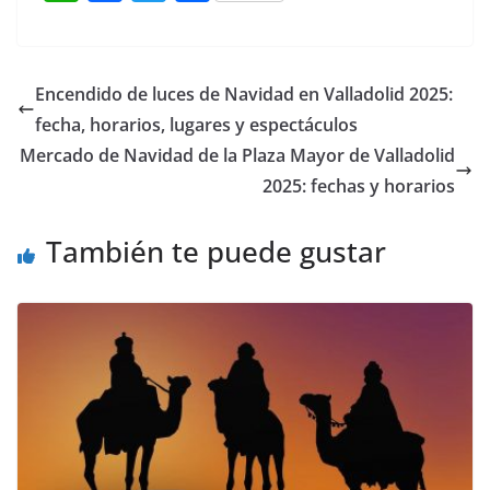
h
a
w
o
at
c
itt
m
s
e
er
p
Encendido de luces de Navidad en Valladolid 2025:
A
b
ar
fecha, horarios, lugares y espectáculos
p
o
tir
Mercado de Navidad de la Plaza Mayor de Valladolid
p
o
2025: fechas y horarios
k
También te puede gustar