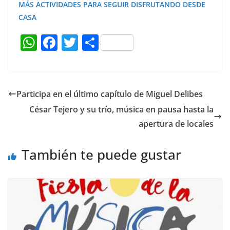
MÁS ACTIVIDADES PARA SEGUIR DISFRUTANDO DESDE
CASA
W
F
T
C
h
a
w
o
at
c
itt
m
s
e
er
p
Participa en el último capítulo de Miguel Delibes
A
b
ar
César Tejero y su trío, música en pausa hasta la
p
o
tir
apertura de locales
p
o
También te puede gustar
k