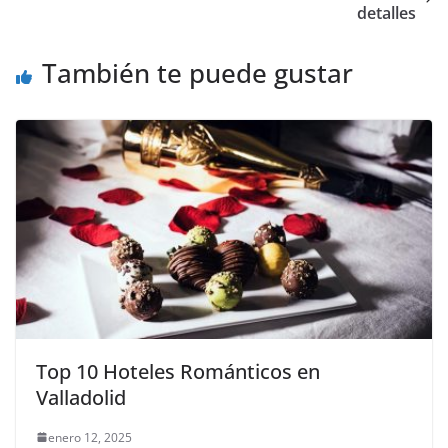
p
o
tir
detalles
p
o
También te puede gustar
k
Top 10 Hoteles Románticos en
Valladolid
enero 12, 2025