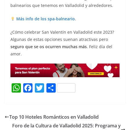
balnearios que tenemos en Valladolid y alrededores.
Más info de los spa-balneario
.
¿Cómo celebrar San Valentín en Valladolid este 2023?
Algunas de estas opciones suenan atractivas pero
seguro que se os ocurren muchas más
. Feliz día del
amor.
W
F
T
C
h
a
w
o
at
c
itt
m
s
e
er
p
Top 10 Hoteles Románticos en Valladolid
A
b
ar
Foro de la Cultura de Valladolid 2025: Programa y